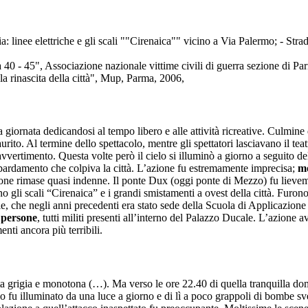
: linee elettriche e gli scali ""Cirenaica"" vicino a Via Palermo; - Stra
a 40 - 45", Associazione nazionale vittime civili di guerra sezione di 
la rinascita della città", Mup, Parma, 2006,
a giornata dedicandosi al tempo libero e alle attività ricreative. Culmin
urito. Al termine dello spettacolo, mentre gli spettatori lasciavano il tea
avvertimento. Questa volte però il cielo si illuminò a giorno a seguito de
bardamento che colpiva la città. L’azione fu estremamente imprecisa;
mo
zione rimase quasi indenne. Il ponte Dux (oggi ponte di Mezzo) fu lieve
 gli scali “Cirenaica” e i grandi smistamenti a ovest della città. Furono 
che negli anni precedenti era stato sede della Scuola di Applicazione d
 persone
, tutti militi presenti all’interno del Palazzo Ducale. L’azione
nti ancora più terribili.
a grigia e monotona (…). Ma verso le ore 22.40 di quella tranquilla dome
elo fu illuminato da una luce a giorno e di lì a poco grappoli di bombe s