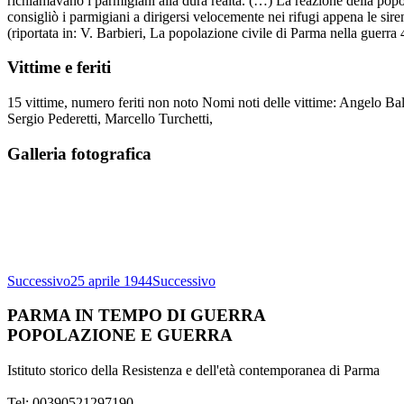
richiamavano i parmigiani alla dura realtà. (…) La reazione della popo
consigliò i parmigiani a dirigersi velocemente nei rifugi appena le si
(riportata in: V. Barbieri, La popolazione civile di Parma nella guerra 4
Vittime e feriti
15 vittime, numero feriti non noto Nomi noti delle vittime: Angelo Ba
Sergio Pederetti, Marcello Turchetti,
Galleria fotografica
Successivo
25 aprile 1944
Successivo
PARMA IN TEMPO DI GUERRA
POPOLAZIONE E GUERRA
Istituto storico della Resistenza e dell'età contemporanea di Parma
Tel: 00390521297190