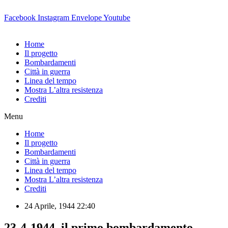
Vai
al
Facebook
Instagram
Envelope
Youtube
contenuto
Home
Il progetto
Bombardamenti
Città in guerra
Linea del tempo
Mostra L’altra resistenza
Crediti
Menu
Home
Il progetto
Bombardamenti
Città in guerra
Linea del tempo
Mostra L’altra resistenza
Crediti
24 Aprile, 1944 22:40
23-4-1944, il primo bombardamento