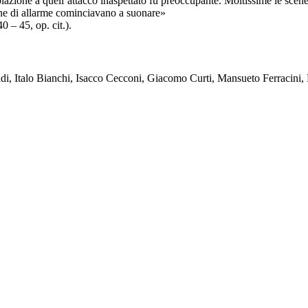
lazione a quell’attacco inaspettato fu preoccupante. Moltissime le scene
rene di allarme cominciavano a suonare»
0 – 45, op. cit.).
ldi, Italo Bianchi, Isacco Cecconi, Giacomo Curti, Mansueto Ferracini,