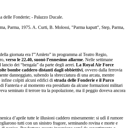
da delle Fonderie; - Palazzo Ducale.
Parma, Parma, 1975. A. Curti, B. Molossi, "Parma kaputt", Step, Parma,
e della giornata era l'”Amleto” in programma al Teatro Regio,
tro,
verso le 22.40, suonò l’ennesimo allarme
. Nelle settimane
l lancio dei “bengala” da parte degli aerei.
La Royal Air Force
lte bombe caddero distanti dagli obbiettivi
, ovvero dalla ferrovia
mente danneggiato, subendo la sbrecciatura di una arcata, mentre
infine colpiti alcuni edifici di
strada delle Fonderie e il Parco
i Fanteria e al momento era presidiato da alcune formazioni militari
 aveva seminato il terrore tra la popolazione, ma il peggio doveva ancora
nica d’aprile tutte le illusioni caddero miseramente: si udì il rumore
vegliarono tutti con un sinistro fragore, seminando rovina e morte e