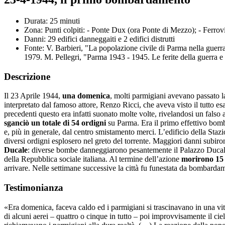
Durata: 25 minuti
Zona: Punti colpiti: - Ponte Dux (ora Ponte di Mezzo); - Ferrovia
Danni: 29 edifici danneggaiti e 2 edifici distrutti
Fonte: V. Barbieri, "La popolazione civile di Parma nella guerr
1979. M. Pellegri, "Parma 1943 - 1945. Le ferite della guerra e 
Descrizione
Il 23 Aprile 1944,
una domenica
, molti parmigiani avevano passato l
interpretato dal famoso attore, Renzo Ricci, che aveva visto il tutto esa
precedenti questo era infatti suonato molte volte, rivelandosi un falso 
sganciò un totale di 54 ordigni
su Parma. Era il primo effettivo bom
e, più in generale, dal centro smistamento merci. L’edificio della Sta
diversi ordigni esplosero nel greto del torrente. Maggiori danni subirono
Ducale
: diverse bombe danneggiarono pesantemente il Palazzo Ducale, 
della Repubblica sociale italiana. Al termine dell’azione
morirono 15
arrivare. Nelle settimane successive la città fu funestata da bombardame
Testimonianza
«Era domenica, faceva caldo ed i parmigiani si trascinavano in una vit
di alcuni aerei – quattro o cinque in tutto – poi improvvisamente il ci