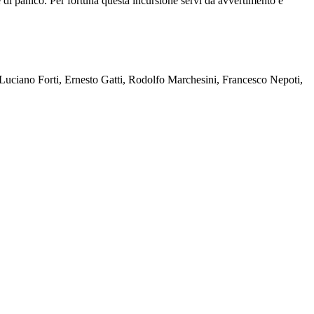
 di panico. Per fortuna questa incursione servì da avvertimento e
 Luciano Forti, Ernesto Gatti, Rodolfo Marchesini, Francesco Nepoti,